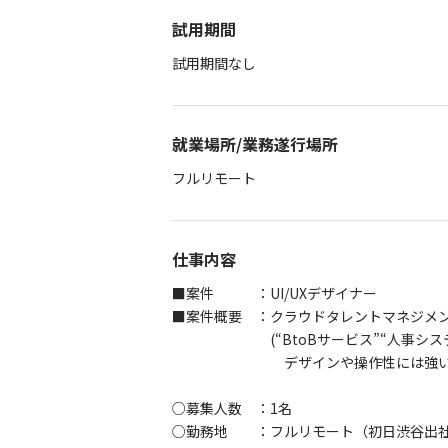
試用期間
試用期間なし
就業場所/業務遂行場所
フルリモート
仕事内容
■案件 ：UI/UXデザイナー
■案件概要 ：クラウドタレントマネジメント
(“BtoBサービス”“人事システム
デザインや操作性には強いこだわ
○募集人数 ：1名
○勤務地 ：フルリモート（初日渋谷出社