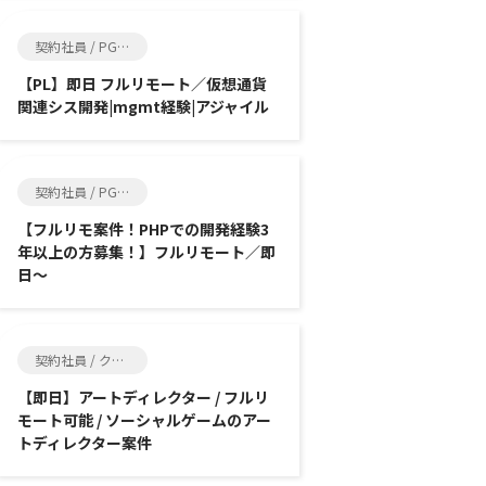
契約社員 / PG, SE
【PL】即日 フルリモート／仮想通貨
関連シス開発|mgmt経験|アジャイル
契約社員 / PG, SE
【フルリモ案件！PHPでの開発経験3
年以上の方募集！】フルリモート／即
日～
契約社員 / クリエイター, ゲーム制作
【即日】アートディレクター / フルリ
モート可能 / ソーシャルゲームのアー
トディレクター案件