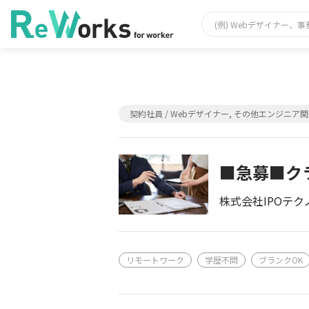
契約社員 / Webデザイナー, その他エンジニア
■急募■ク
株式会社IPOテク
リモートワーク
学歴不問
ブランクOK