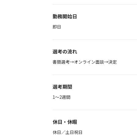
勤務開始日
即日
選考の流れ
書類選考→オンライン面談→決定
選考期間
1～2週間
休日・休暇
休日／土日祝日